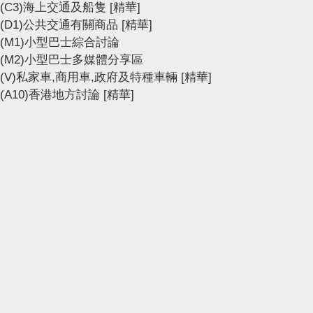
(C3)海上交通及船隻
[精華]
(D1)公共交通有關商品
[精華]
(M1)小型巴士綜合討論
(M2)小型巴士多媒體分享區
(V)私家車,商用車,政府及特種車輛
[精華]
(A10)香港地方討論
[精華]