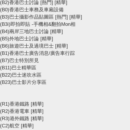
(B2)香港巴士討論
[熱門]
[精華]
(B0)香港巴士車務及車廂設備
(B3)巴士攝影作品貼圖區
[熱門]
[精華]
(B3i)即拍即貼 -手機相&翻拍Mon相
(B4)兩岸三地巴士討論
[精華]
(B5)外地巴士討論
[精華]
(B6)旅遊巴士及過境巴士
[精華]
(B1)香港巴士廣告消息/廣告車行踪
(B7)巴士特別所見
(B11)巴士精華區
(B22)巴士迷吹水區
(B23)巴士影片分享區
(R1)香港鐵路
[精華]
(R2)香港電車
[精華]
(R3)港外鐵路
[精華]
(C2)航空
[精華]