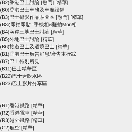
(B2)香港巴士討論
[熱門]
[精華]
(B0)香港巴士車務及車廂設備
(B3)巴士攝影作品貼圖區
[熱門]
[精華]
(B3i)即拍即貼 -手機相&翻拍Mon相
(B4)兩岸三地巴士討論
[精華]
(B5)外地巴士討論
[精華]
(B6)旅遊巴士及過境巴士
[精華]
(B1)香港巴士廣告消息/廣告車行踪
(B7)巴士特別所見
(B11)巴士精華區
(B22)巴士迷吹水區
(B23)巴士影片分享區
(R1)香港鐵路
[精華]
(R2)香港電車
[精華]
(R3)港外鐵路
[精華]
(C2)航空
[精華]