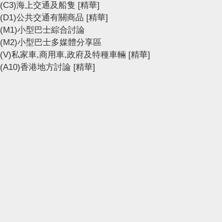
(C3)海上交通及船隻
[精華]
(D1)公共交通有關商品
[精華]
(M1)小型巴士綜合討論
(M2)小型巴士多媒體分享區
(V)私家車,商用車,政府及特種車輛
[精華]
(A10)香港地方討論
[精華]