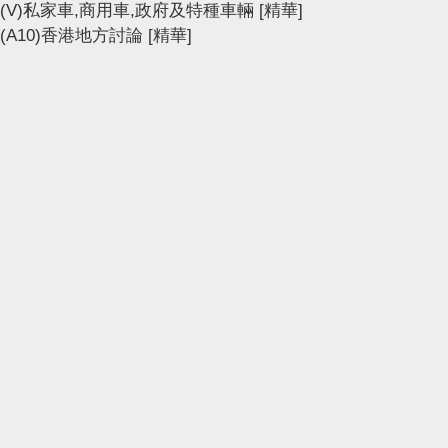
(V)私家車,商用車,政府及特種車輛
[精華]
(A10)香港地方討論
[精華]