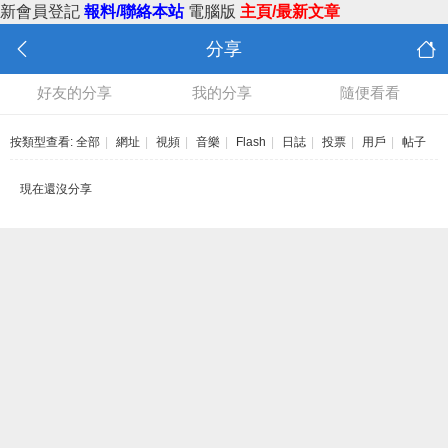
新會員登記
報料/聯絡本站
電腦版
主頁/最新文章
分享
好友的分享
我的分享
隨便看看
按類型查看:
全部
|
網址
|
視頻
|
音樂
|
Flash
|
日誌
|
投票
|
用戶
|
帖子
現在還沒分享