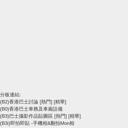
分板連結:
(B2)香港巴士討論
[熱門]
[精華]
(B0)香港巴士車務及車廂設備
(B3)巴士攝影作品貼圖區
[熱門]
[精華]
(B3i)即拍即貼 -手機相&翻拍Mon相