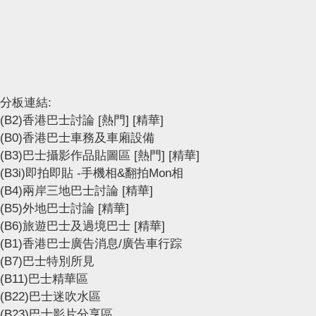
分板連結:
(B2)香港巴士討論
[熱門]
[精華]
(B0)香港巴士車務及車廂設備
(B3)巴士攝影作品貼圖區
[熱門]
[精華]
(B3i)即拍即貼 -手機相&翻拍Mon相
(B4)兩岸三地巴士討論
[精華]
(B5)外地巴士討論
[精華]
(B6)旅遊巴士及過境巴士
[精華]
(B1)香港巴士廣告消息/廣告車行踪
(B7)巴士特別所見
(B11)巴士精華區
(B22)巴士迷吹水區
(B23)巴士影片分享區