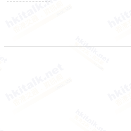
香
港
交
通
資
訊
網