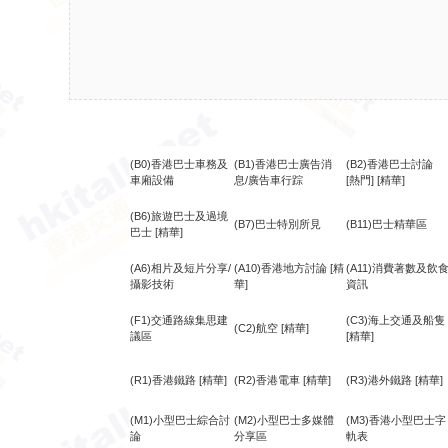
(B0)香港巴士車務及
(B1)香港巴士廣告消
(B2)香港巴士討論
車廂設備
息/廣告車行踪
[熱門]
[精華]
(B6)旅遊巴士及過境
(B7)巴士特別所見
(B11)巴士精華區
巴士
[精華]
(A6)相片及短片分享/
(A10)香港地方討論
[精
(A11)消費著數及飲
攝影技術
華]
資訊
(F1)交通路線集思建
(C3)海上交通及船隻
(C2)航空
[精華]
議區
[精華]
(R1)香港鐵路
[精華]
(R2)香港電車
[精華]
(R3)港外鐵路
[精華]
(M1)小型巴士綜合討
(M2)小型巴士多媒體
(M3)香港小型巴士字
論
分享區
軌表