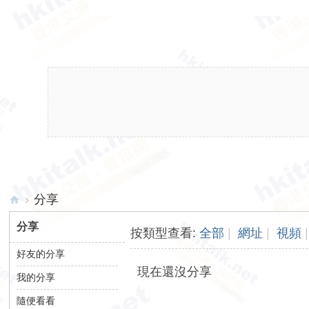
›
分享
hk
分享
按類型查看:
全部
|
網址
|
視頻
|
ita
好友的分享
lk.
現在還沒分享
我的分享
ne
t
隨便看看