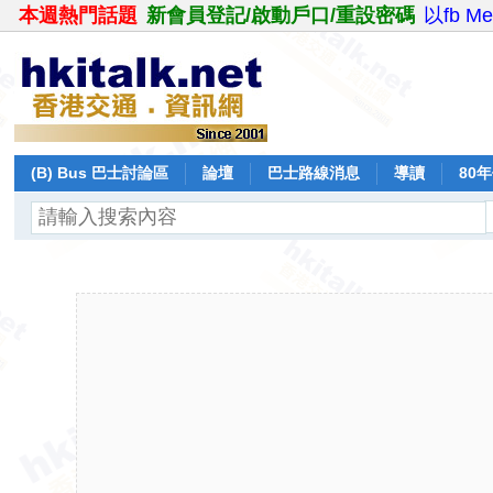
本週熱門話題
新會員登記/啟動戶口/重設密碼
以fb M
(B) Bus 巴士討論區
論壇
巴士路線消息
導讀
80
飛行報告
日誌
保留巴士
分享
記錄