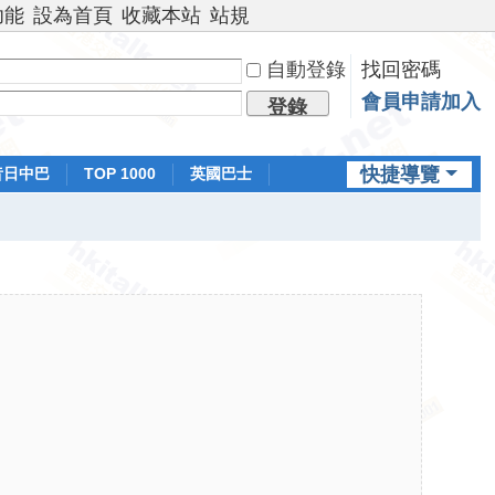
功能
設為首頁
收藏本站
站規
自動登錄
找回密碼
會員申請加入
登錄
快捷導覽
昔日中巴
TOP 1000
英國巴士
排行榜
日本鐵路