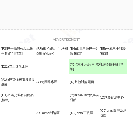
ADVERTISEMENT
(B3)巴士攝影作品貼圖
(B3i)即拍即貼 -手機相
(B4)兩岸三地巴士討
(B5)外地巴士討論
區
[熱門]
[精華]
&翻拍Mon相
論
[精華]
[精華]
(V)私家車,商用車,政府及特種車輛
[精
(B22)巴士迷吹水區
華]
食
(A16)建築物機電裝置及
(A19)問路專區
(N)其他討論題目
設備
(D1)公共交通有關商品
(Y)hkitalk.net會員福
(Z)站務資源中心
[精華]
利部
(O3)omsi教學及求
(O1)omsi討論區
(O2)omsi下載區
助區