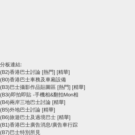
分板連結:
(B2)香港巴士討論
[熱門]
[精華]
(B0)香港巴士車務及車廂設備
(B3)巴士攝影作品貼圖區
[熱門]
[精華]
(B3i)即拍即貼 -手機相&翻拍Mon相
(B4)兩岸三地巴士討論
[精華]
(B5)外地巴士討論
[精華]
(B6)旅遊巴士及過境巴士
[精華]
(B1)香港巴士廣告消息/廣告車行踪
(B7)巴士特別所見