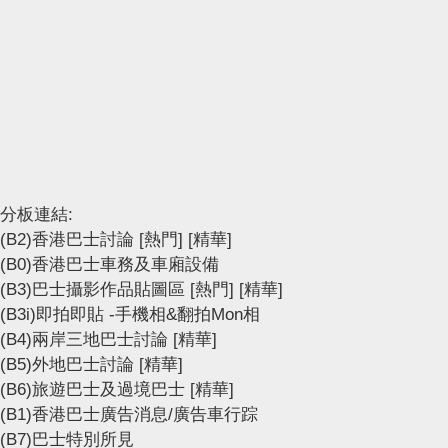
分板連結:
(B2)香港巴士討論
[熱門]
[精華]
(B0)香港巴士車務及車廂設備
(B3)巴士攝影作品貼圖區
[熱門]
[精華]
(B3i)即拍即貼 -手機相&翻拍Mon相
(B4)兩岸三地巴士討論
[精華]
(B5)外地巴士討論
[精華]
(B6)旅遊巴士及過境巴士
[精華]
(B1)香港巴士廣告消息/廣告車行踪
(B7)巴士特別所見