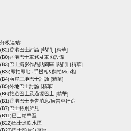
分板連結:
(B2)香港巴士討論
[熱門]
[精華]
(B0)香港巴士車務及車廂設備
(B3)巴士攝影作品貼圖區
[熱門]
[精華]
(B3i)即拍即貼 -手機相&翻拍Mon相
(B4)兩岸三地巴士討論
[精華]
(B5)外地巴士討論
[精華]
(B6)旅遊巴士及過境巴士
[精華]
(B1)香港巴士廣告消息/廣告車行踪
(B7)巴士特別所見
(B11)巴士精華區
(B22)巴士迷吹水區
(B23)巴士影片分享區