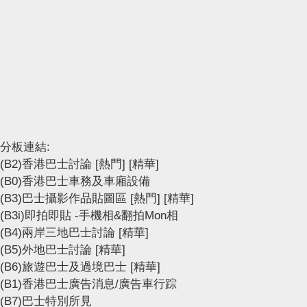
分板連結:
(B2)香港巴士討論
[熱門]
[精華]
(B0)香港巴士車務及車廂設備
(B3)巴士攝影作品貼圖區
[熱門]
[精華]
(B3i)即拍即貼 -手機相&翻拍Mon相
(B4)兩岸三地巴士討論
[精華]
(B5)外地巴士討論
[精華]
(B6)旅遊巴士及過境巴士
[精華]
(B1)香港巴士廣告消息/廣告車行踪
(B7)巴士特別所見