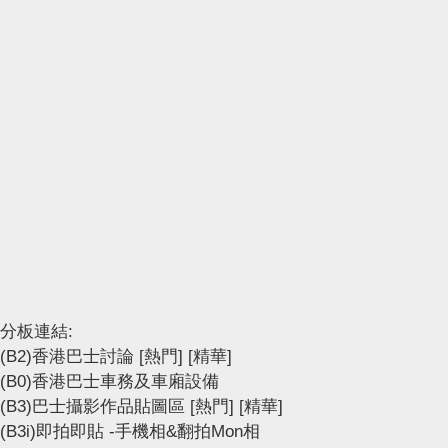
分板連結:
(B2)香港巴士討論
[熱門]
[精華]
(B0)香港巴士車務及車廂設備
(B3)巴士攝影作品貼圖區
[熱門]
[精華]
(B3i)即拍即貼 -手機相&翻拍Mon相