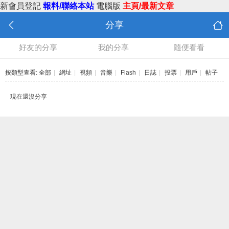
新會員登記
報料/聯絡本站
電腦版
主頁/最新文章
分享
好友的分享
我的分享
隨便看看
按類型查看:
全部
|
網址
|
視頻
|
音樂
|
Flash
|
日誌
|
投票
|
用戶
|
帖子
現在還沒分享