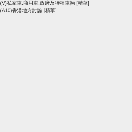
(V)私家車,商用車,政府及特種車輛
[精華]
(A10)香港地方討論
[精華]