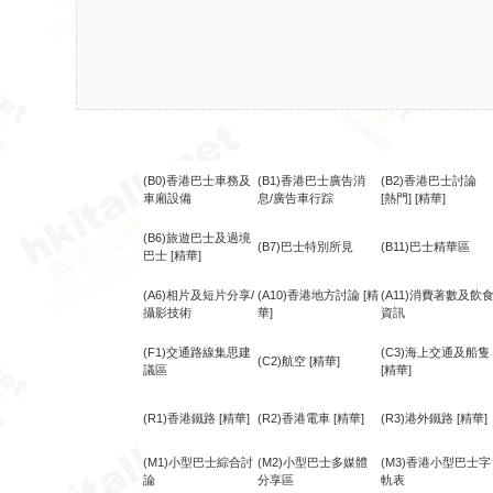
(B0)香港巴士車務及
(B1)香港巴士廣告消
(B2)香港巴士討論
車廂設備
息/廣告車行踪
[熱門]
[精華]
(B6)旅遊巴士及過境
(B7)巴士特別所見
(B11)巴士精華區
巴士
[精華]
(A6)相片及短片分享/
(A10)香港地方討論
[精
(A11)消費著數及飲
攝影技術
華]
資訊
(F1)交通路線集思建
(C3)海上交通及船隻
(C2)航空
[精華]
議區
[精華]
(R1)香港鐵路
[精華]
(R2)香港電車
[精華]
(R3)港外鐵路
[精華]
(M1)小型巴士綜合討
(M2)小型巴士多媒體
(M3)香港小型巴士字
論
分享區
軌表