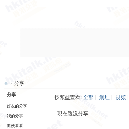
›
分享
hk
分享
按類型查看:
全部
|
網址
|
視頻
|
ita
好友的分享
lk.
現在還沒分享
我的分享
ne
t
隨便看看