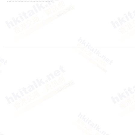
香
港
交
通
資
訊
網