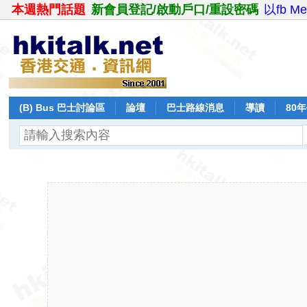
本週熱門話題
新會員登記/啟動戶口/重設密碼
以fb M
(B) Bus 巴士討論區
論壇
巴士路線消息
導讀
80
飛行報告
日誌
保留巴士
分享
記錄