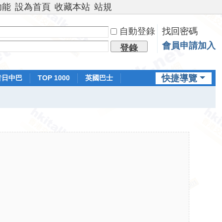
功能
設為首頁
收藏本站
站規
自動登錄
找回密碼
會員申請加入
登錄
快捷導覽
昔日中巴
TOP 1000
英國巴士
排行榜
日本鐵路