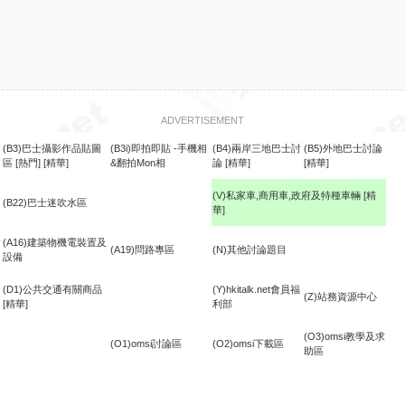
ADVERTISEMENT
(B3)巴士攝影作品貼圖
(B3i)即拍即貼 -手機相
(B4)兩岸三地巴士討
(B5)外地巴士討論
區
[熱門]
[精華]
&翻拍Mon相
論
[精華]
[精華]
(V)私家車,商用車,政府及特種車輛
[精
(B22)巴士迷吹水區
華]
食
(A16)建築物機電裝置及
(A19)問路專區
(N)其他討論題目
設備
(D1)公共交通有關商品
(Y)hkitalk.net會員福
(Z)站務資源中心
[精華]
利部
(O3)omsi教學及求
(O1)omsi討論區
(O2)omsi下載區
助區