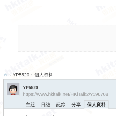
›
YP5520
›
個人資料
hk
YP5520
ita
https://www.hkitalk.net/HKiTalk2/?196708
lk.
主題
日誌
記錄
分享
個人資料
ne
t