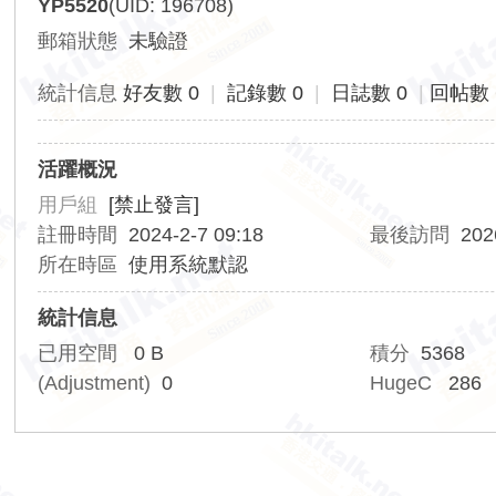
YP5520
(UID: 196708)
香
郵箱狀態
未驗證
港
交
統計信息
好友數 0
|
記錄數 0
|
日誌數 0
|
回帖數 
通
資
活躍概況
訊
用戶組
[禁止發言]
網
註冊時間
2024-2-7 09:18
最後訪問
202
所在時區
使用系統默認
統計信息
已用空間
0 B
積分
5368
(Adjustment)
0
HugeC
286