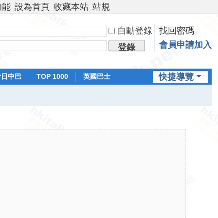
功能
設為首頁
收藏本站
站規
自動登錄
找回密碼
會員申請加入
登錄
快捷導覽
昔日中巴
TOP 1000
英國巴士
排行榜
日本鐵路