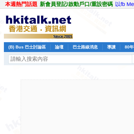
本週熱門話題
新會員登記/啟動戶口/重設密碼
以fb M
(B) Bus 巴士討論區
論壇
巴士路線消息
導讀
80
飛行報告
日誌
保留巴士
分享
記錄