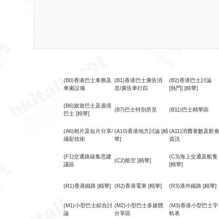
(B0)香港巴士車務及
(B1)香港巴士廣告消
(B2)香港巴士討論
車廂設備
息/廣告車行踪
[熱門]
[精華]
(B6)旅遊巴士及過境
(B7)巴士特別所見
(B11)巴士精華區
巴士
[精華]
(A6)相片及短片分享/
(A10)香港地方討論
[精
(A11)消費著數及飲
攝影技術
華]
資訊
(F1)交通路線集思建
(C3)海上交通及船隻
(C2)航空
[精華]
議區
[精華]
(R1)香港鐵路
[精華]
(R2)香港電車
[精華]
(R3)港外鐵路
[精華]
(M1)小型巴士綜合討
(M2)小型巴士多媒體
(M3)香港小型巴士字
論
分享區
軌表