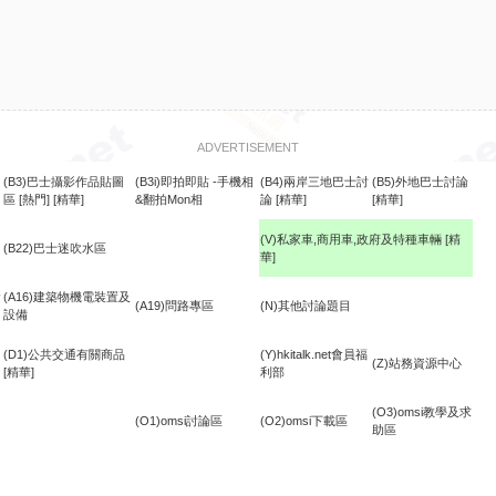
ADVERTISEMENT
(B3)巴士攝影作品貼圖
(B3i)即拍即貼 -手機相
(B4)兩岸三地巴士討
(B5)外地巴士討論
區
[熱門]
[精華]
&翻拍Mon相
論
[精華]
[精華]
(V)私家車,商用車,政府及特種車輛
[精
(B22)巴士迷吹水區
華]
食
(A16)建築物機電裝置及
(A19)問路專區
(N)其他討論題目
設備
(D1)公共交通有關商品
(Y)hkitalk.net會員福
(Z)站務資源中心
[精華]
利部
(O3)omsi教學及求
(O1)omsi討論區
(O2)omsi下載區
助區