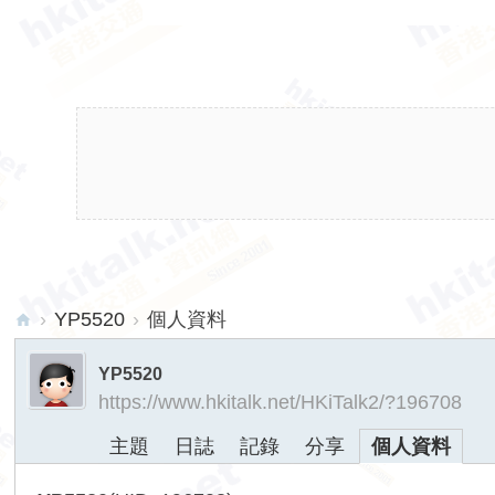
›
YP5520
›
個人資料
hk
YP5520
ita
https://www.hkitalk.net/HKiTalk2/?196708
lk.
主題
日誌
記錄
分享
個人資料
ne
t