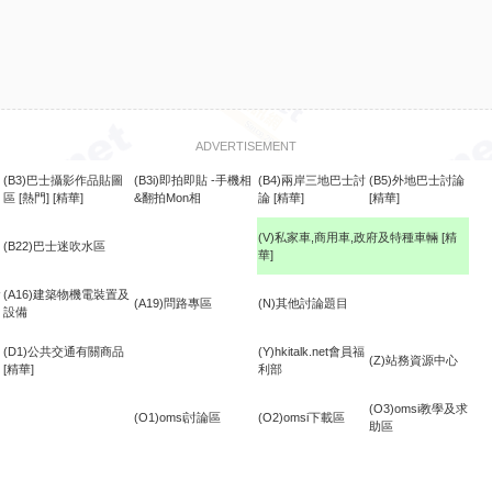
ADVERTISEMENT
(B3)巴士攝影作品貼圖
(B3i)即拍即貼 -手機相
(B4)兩岸三地巴士討
(B5)外地巴士討論
區
[熱門]
[精華]
&翻拍Mon相
論
[精華]
[精華]
(V)私家車,商用車,政府及特種車輛
[精
(B22)巴士迷吹水區
華]
食
(A16)建築物機電裝置及
(A19)問路專區
(N)其他討論題目
設備
(D1)公共交通有關商品
(Y)hkitalk.net會員福
(Z)站務資源中心
[精華]
利部
(O3)omsi教學及求
(O1)omsi討論區
(O2)omsi下載區
助區