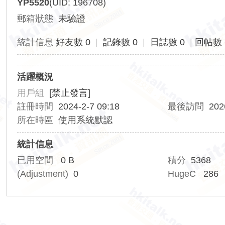
YP5520
(UID: 196708)
香
郵箱狀態
未驗證
港
交
統計信息
好友數 0
|
記錄數 0
|
日誌數 0
|
回帖數 
通
資
活躍概況
訊
用戶組
[禁止發言]
網
註冊時間
2024-2-7 09:18
最後訪問
202
所在時區
使用系統默認
統計信息
已用空間
0 B
積分
5368
(Adjustment)
0
HugeC
286