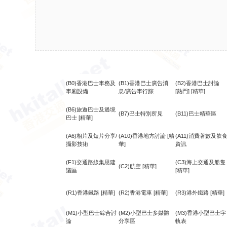
(B0)香港巴士車務及
(B1)香港巴士廣告消
(B2)香港巴士討論
車廂設備
息/廣告車行踪
[熱門]
[精華]
(B6)旅遊巴士及過境
(B7)巴士特別所見
(B11)巴士精華區
巴士
[精華]
(A6)相片及短片分享/
(A10)香港地方討論
[精
(A11)消費著數及飲
攝影技術
華]
資訊
(F1)交通路線集思建
(C3)海上交通及船隻
(C2)航空
[精華]
議區
[精華]
(R1)香港鐵路
[精華]
(R2)香港電車
[精華]
(R3)港外鐵路
[精華]
(M1)小型巴士綜合討
(M2)小型巴士多媒體
(M3)香港小型巴士字
論
分享區
軌表