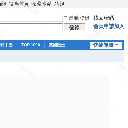
功能
設為首頁
收藏本站
站規
自動登錄
找回密碼
會員申請加入
登錄
快捷導覽
昔日中巴
TOP 1000
英國巴士
排行榜
日本鐵路