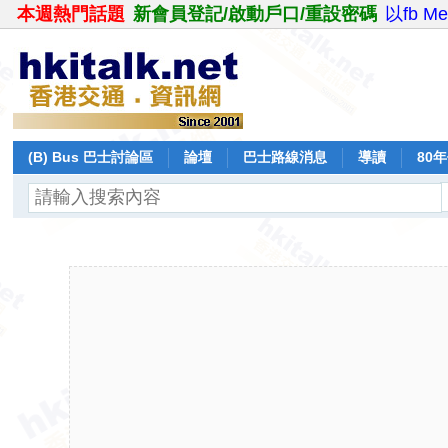
本週熱門話題
新會員登記/啟動戶口/重設密碼
以fb M
(B) Bus 巴士討論區
論壇
巴士路線消息
導讀
80
飛行報告
日誌
保留巴士
分享
記錄