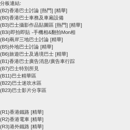
分板連結:
(B2)香港巴士討論
[熱門]
[精華]
(B0)香港巴士車務及車廂設備
(B3)巴士攝影作品貼圖區
[熱門]
[精華]
(B3i)即拍即貼 -手機相&翻拍Mon相
(B4)兩岸三地巴士討論
[精華]
(B5)外地巴士討論
[精華]
(B6)旅遊巴士及過境巴士
[精華]
(B1)香港巴士廣告消息/廣告車行踪
(B7)巴士特別所見
(B11)巴士精華區
(B22)巴士迷吹水區
(B23)巴士影片分享區
(R1)香港鐵路
[精華]
(R2)香港電車
[精華]
(R3)港外鐵路
[精華]