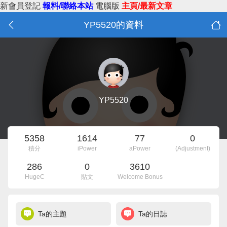
新會員登記
報料/聯絡本站
電腦版
主頁/最新文章
YP5520的資料
YP5520
5358
1614
77
0
積分
iPower
aPower
(Adjustment)
286
0
3610
HugeC
貼文
Welcome Bonus
Ta的主題
Ta的日誌