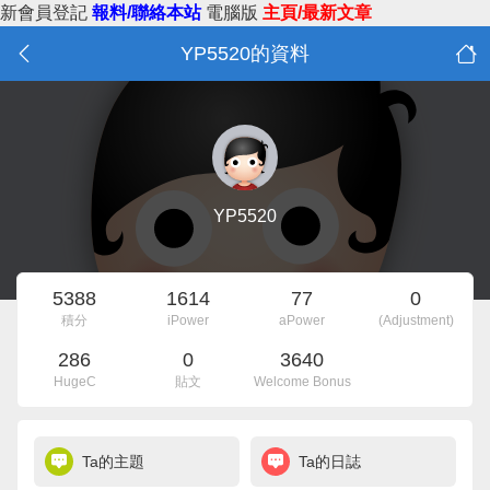
新會員登記
報料/聯絡本站
電腦版
主頁/最新文章
YP5520的資料
YP5520
5388
1614
77
0
積分
iPower
aPower
(Adjustment)
286
0
3640
HugeC
貼文
Welcome Bonus
Ta的主題
Ta的日誌