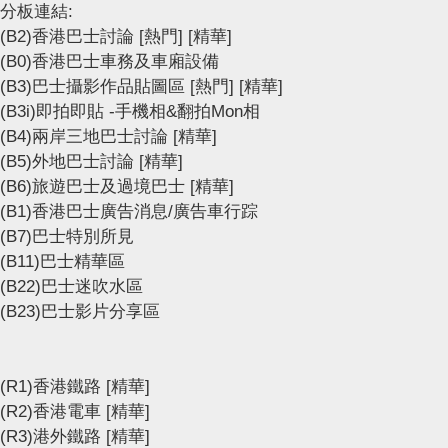
分板連結:
(B2)香港巴士討論
[熱門]
[精華]
(B0)香港巴士車務及車廂設備
(B3)巴士攝影作品貼圖區
[熱門]
[精華]
(B3i)即拍即貼 -手機相&翻拍Mon相
(B4)兩岸三地巴士討論
[精華]
(B5)外地巴士討論
[精華]
(B6)旅遊巴士及過境巴士
[精華]
(B1)香港巴士廣告消息/廣告車行踪
(B7)巴士特別所見
(B11)巴士精華區
(B22)巴士迷吹水區
(B23)巴士影片分享區
(R1)香港鐵路
[精華]
(R2)香港電車
[精華]
(R3)港外鐵路
[精華]