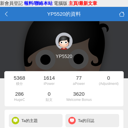
新會員登記
報料/聯絡本站
電腦版
主頁/最新文章
YP5520的資料
YP5520
5368
1614
77
0
積分
iPower
aPower
(Adjustment)
286
0
3620
HugeC
貼文
Welcome Bonus
Ta的主題
Ta的日誌