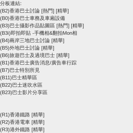
分板連結:
(B2)香港巴士討論
[熱門]
[精華]
(B0)香港巴士車務及車廂設備
(B3)巴士攝影作品貼圖區
[熱門]
[精華]
(B3i)即拍即貼 -手機相&翻拍Mon相
(B4)兩岸三地巴士討論
[精華]
(B5)外地巴士討論
[精華]
(B6)旅遊巴士及過境巴士
[精華]
(B1)香港巴士廣告消息/廣告車行踪
(B7)巴士特別所見
(B11)巴士精華區
(B22)巴士迷吹水區
(B23)巴士影片分享區
(R1)香港鐵路
[精華]
(R2)香港電車
[精華]
(R3)港外鐵路
[精華]