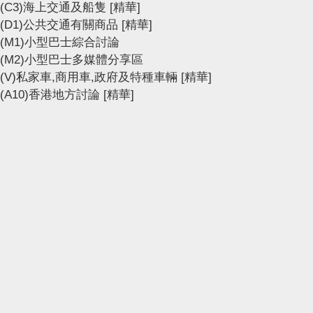
(C3)海上交通及船隻
[精華]
(D1)公共交通有關商品
[精華]
(M1)小型巴士綜合討論
(M2)小型巴士多媒體分享區
(V)私家車,商用車,政府及特種車輛
[精華]
(A10)香港地方討論
[精華]