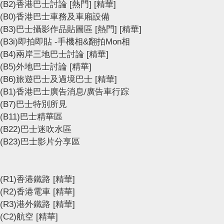
(B2)香港巴士討論
[熱門]
[精華]
(B0)香港巴士車務及車廂設備
(B3)巴士攝影作品貼圖區
[熱門]
[精華]
(B3i)即拍即貼 -手機相&翻拍Mon相
(B4)兩岸三地巴士討論
[精華]
(B5)外地巴士討論
[精華]
(B6)旅遊巴士及過境巴士
[精華]
(B1)香港巴士廣告消息/廣告車行踪
(B7)巴士特別所見
(B11)巴士精華區
(B22)巴士迷吹水區
(B23)巴士影片分享區
(R1)香港鐵路
[精華]
(R2)香港電車
[精華]
(R3)港外鐵路
[精華]
(C2)航空
[精華]