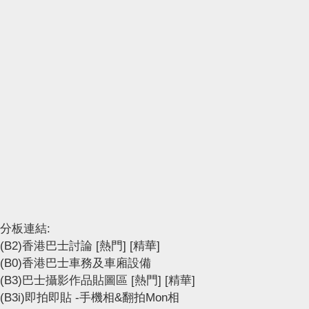
分板連結:
(B2)香港巴士討論
[熱門]
[精華]
(B0)香港巴士車務及車廂設備
(B3)巴士攝影作品貼圖區
[熱門]
[精華]
(B3i)即拍即貼 -手機相&翻拍Mon相