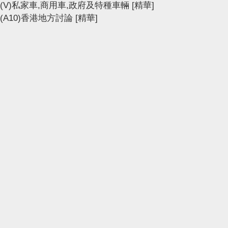
(V)私家車,商用車,政府及特種車輛
[精華]
(A10)香港地方討論
[精華]