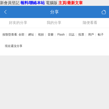
新會員登記
報料/聯絡本站
電腦版
主頁/最新文章
分享
好友的分享
我的分享
隨便看看
按類型查看:
全部
|
網址
|
視頻
|
音樂
|
Flash
|
日誌
|
投票
|
用戶
|
帖子
現在還沒分享