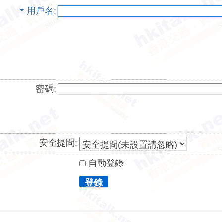
用戶名
密碼:
安全提問:
自動登錄
登錄