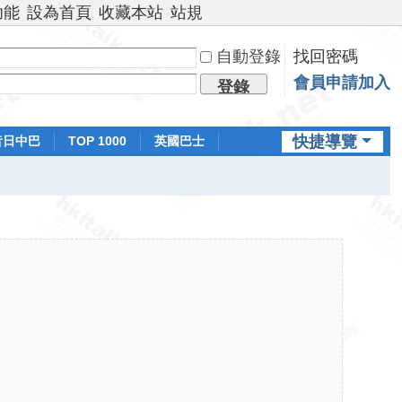
功能
設為首頁
收藏本站
站規
自動登錄
找回密碼
會員申請加入
登錄
快捷導覽
昔日中巴
TOP 1000
英國巴士
排行榜
日本鐵路