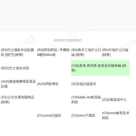
ADVERTISEMENT
(B3)巴士攝影作品貼圖
(B3i)即拍即貼 -手機相
(B4)兩岸三地巴士討
(B5)外地巴士討論
區
[熱門]
[精華]
&翻拍Mon相
論
[精華]
[精華]
(V)私家車,商用車,政府及特種車輛
[精
(B22)巴士迷吹水區
華]
食
(A16)建築物機電裝置及
(A19)問路專區
(N)其他討論題目
設備
(D1)公共交通有關商品
(Y)hkitalk.net會員福
(Z)站務資源中心
[精華]
利部
(O3)omsi教學及求
(O1)omsi討論區
(O2)omsi下載區
助區