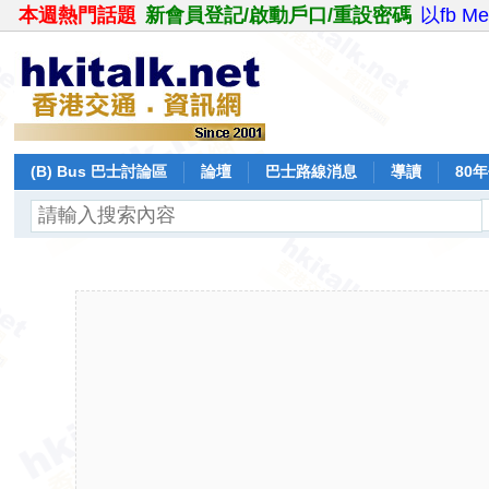
本週熱門話題
新會員登記/啟動戶口/重設密碼
以fb M
(B) Bus 巴士討論區
論壇
巴士路線消息
導讀
80
飛行報告
日誌
保留巴士
分享
記錄