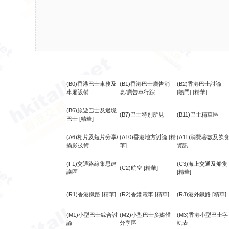
(B0)香港巴士車務及
(B1)香港巴士廣告消
(B2)香港巴士討論
車廂設備
息/廣告車行踪
[熱門]
[精華]
(B6)旅遊巴士及過境
(B7)巴士特別所見
(B11)巴士精華區
巴士
[精華]
(A6)相片及短片分享/
(A10)香港地方討論
[精
(A11)消費著數及飲
攝影技術
華]
資訊
(F1)交通路線集思建
(C3)海上交通及船隻
(C2)航空
[精華]
議區
[精華]
(R1)香港鐵路
[精華]
(R2)香港電車
[精華]
(R3)港外鐵路
[精華]
(M1)小型巴士綜合討
(M2)小型巴士多媒體
(M3)香港小型巴士字
論
分享區
軌表