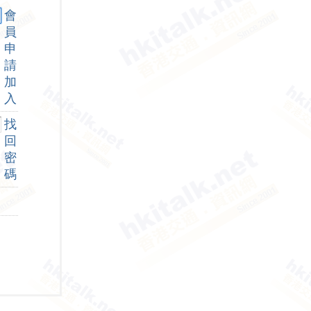
會
員
申
請
加
入
找
回
密
碼