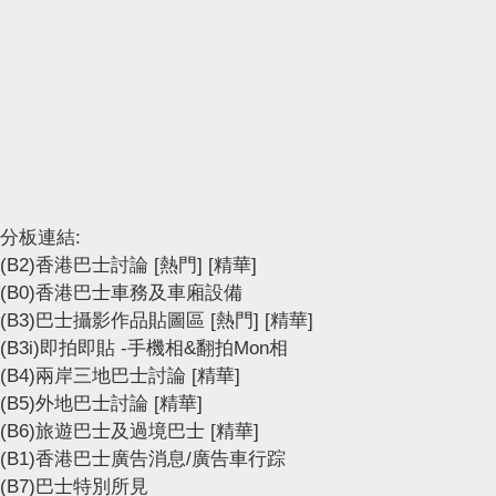
分板連結:
(B2)香港巴士討論
[熱門]
[精華]
(B0)香港巴士車務及車廂設備
(B3)巴士攝影作品貼圖區
[熱門]
[精華]
(B3i)即拍即貼 -手機相&翻拍Mon相
(B4)兩岸三地巴士討論
[精華]
(B5)外地巴士討論
[精華]
(B6)旅遊巴士及過境巴士
[精華]
(B1)香港巴士廣告消息/廣告車行踪
(B7)巴士特別所見