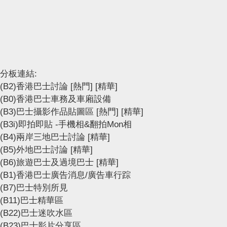
分板連結:
(B2)香港巴士討論
[熱門]
[精華]
(B0)香港巴士車務及車廂設備
(B3)巴士攝影作品貼圖區
[熱門]
[精華]
(B3i)即拍即貼 -手機相&翻拍Mon相
(B4)兩岸三地巴士討論
[精華]
(B5)外地巴士討論
[精華]
(B6)旅遊巴士及過境巴士
[精華]
(B1)香港巴士廣告消息/廣告車行踪
(B7)巴士特別所見
(B11)巴士精華區
(B22)巴士迷吹水區
(B23)巴士影片分享區