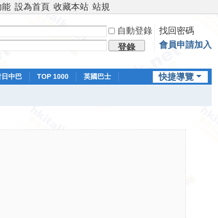
功能
設為首頁
收藏本站
站規
自動登錄
找回密碼
會員申請加入
登錄
快捷導覽
昔日中巴
TOP 1000
英國巴士
排行榜
日本鐵路