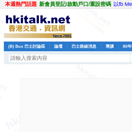
本週熱門話題
新會員登記/啟動戶口/重設密碼
以fb M
(B) Bus 巴士討論區
論壇
巴士路線消息
導讀
80
飛行報告
日誌
保留巴士
分享
記錄