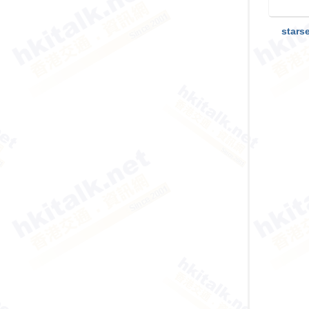
香
港
stars
交
通
資
訊
網