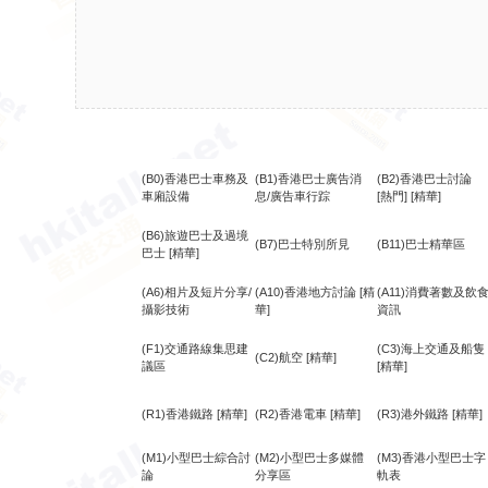
(B0)香港巴士車務及
(B1)香港巴士廣告消
(B2)香港巴士討論
車廂設備
息/廣告車行踪
[熱門]
[精華]
(B6)旅遊巴士及過境
(B7)巴士特別所見
(B11)巴士精華區
巴士
[精華]
(A6)相片及短片分享/
(A10)香港地方討論
[精
(A11)消費著數及飲
攝影技術
華]
資訊
(F1)交通路線集思建
(C3)海上交通及船隻
(C2)航空
[精華]
議區
[精華]
(R1)香港鐵路
[精華]
(R2)香港電車
[精華]
(R3)港外鐵路
[精華]
(M1)小型巴士綜合討
(M2)小型巴士多媒體
(M3)香港小型巴士字
論
分享區
軌表