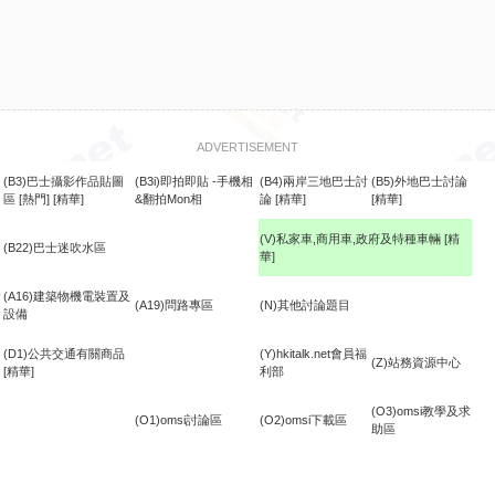
ADVERTISEMENT
(B3)巴士攝影作品貼圖
(B3i)即拍即貼 -手機相
(B4)兩岸三地巴士討
(B5)外地巴士討論
區
[熱門]
[精華]
&翻拍Mon相
論
[精華]
[精華]
(V)私家車,商用車,政府及特種車輛
[精
(B22)巴士迷吹水區
華]
食
(A16)建築物機電裝置及
(A19)問路專區
(N)其他討論題目
設備
(D1)公共交通有關商品
(Y)hkitalk.net會員福
(Z)站務資源中心
[精華]
利部
(O3)omsi教學及求
(O1)omsi討論區
(O2)omsi下載區
助區