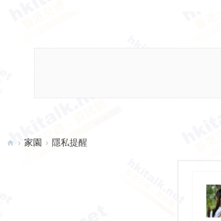
›
家園
›
隱私提醒
hk
ita
lk.
ne
t