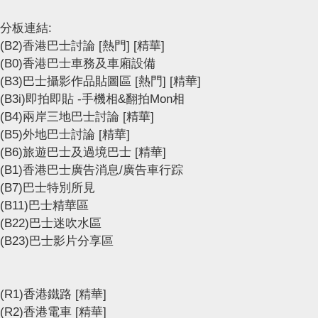
分板連結:
(B2)香港巴士討論
[熱門]
[精華]
(B0)香港巴士車務及車廂設備
(B3)巴士攝影作品貼圖區
[熱門]
[精華]
(B3i)即拍即貼 -手機相&翻拍Mon相
(B4)兩岸三地巴士討論
[精華]
(B5)外地巴士討論
[精華]
(B6)旅遊巴士及過境巴士
[精華]
(B1)香港巴士廣告消息/廣告車行踪
(B7)巴士特別所見
(B11)巴士精華區
(B22)巴士迷吹水區
(B23)巴士影片分享區
(R1)香港鐵路
[精華]
(R2)香港電車
[精華]