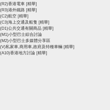
(R2)香港電車
[精華]
(R3)港外鐵路
[精華]
(C2)航空
[精華]
(C3)海上交通及船隻
[精華]
(D1)公共交通有關商品
[精華]
(M1)小型巴士綜合討論
(M2)小型巴士多媒體分享區
(V)私家車,商用車,政府及特種車輛
[精華]
(A10)香港地方討論
[精華]