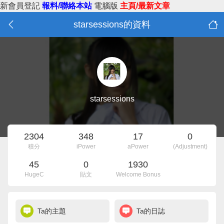
新會員登記
報料/聯絡本站
電腦版
主頁/最新文章
starsessions的資料
starsessions
2304
348
17
0
積分
iPower
aPower
(Adjustment)
45
0
1930
HugeC
貼文
Welcome Bonus
Ta的主題
Ta的日誌