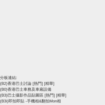
分板連結:
(B2)香港巴士討論
[熱門]
[精華]
(B0)香港巴士車務及車廂設備
(B3)巴士攝影作品貼圖區
[熱門]
[精華]
(B3i)即拍即貼 -手機相&翻拍Mon相