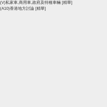
(V)私家車,商用車,政府及特種車輛
[精華]
(A10)香港地方討論
[精華]