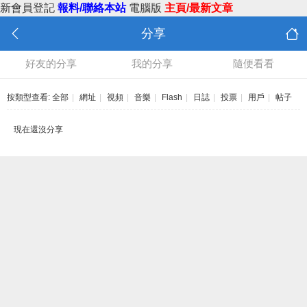
新會員登記
報料/聯絡本站
電腦版
主頁/最新文章
分享
好友的分享
我的分享
隨便看看
按類型查看:
全部
|
網址
|
視頻
|
音樂
|
Flash
|
日誌
|
投票
|
用戶
|
帖子
現在還沒分享