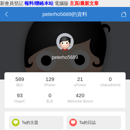
新會員登記
報料/聯絡本站
電腦版
主頁/最新文章
peterho5689的資料
peterho5689
589
129
21
0
積分
iPower
aPower
(Adjustment)
93
0
420
HugeC
貼文
Welcome Bonus
Ta的主題
Ta的日誌