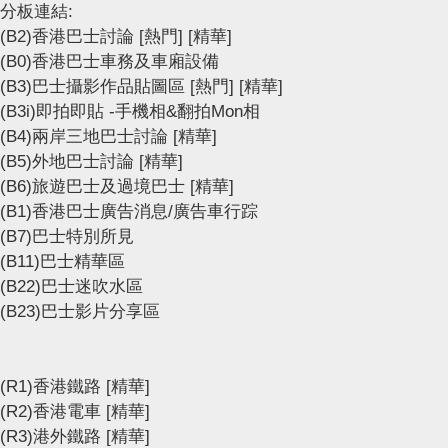
分板連結:
(B2)香港巴士討論
[熱門]
[精華]
(B0)香港巴士車務及車廂設備
(B3)巴士攝影作品貼圖區
[熱門]
[精華]
(B3i)即拍即貼 -手機相&翻拍Mon相
(B4)兩岸三地巴士討論
[精華]
(B5)外地巴士討論
[精華]
(B6)旅遊巴士及過境巴士
[精華]
(B1)香港巴士廣告消息/廣告車行踪
(B7)巴士特別所見
(B11)巴士精華區
(B22)巴士迷吹水區
(B23)巴士影片分享區
(R1)香港鐵路
[精華]
(R2)香港電車
[精華]
(R3)港外鐵路
[精華]