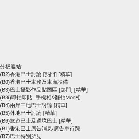
分板連結:
(B2)香港巴士討論
[熱門]
[精華]
(B0)香港巴士車務及車廂設備
(B3)巴士攝影作品貼圖區
[熱門]
[精華]
(B3i)即拍即貼 -手機相&翻拍Mon相
(B4)兩岸三地巴士討論
[精華]
(B5)外地巴士討論
[精華]
(B6)旅遊巴士及過境巴士
[精華]
(B1)香港巴士廣告消息/廣告車行踪
(B7)巴士特別所見