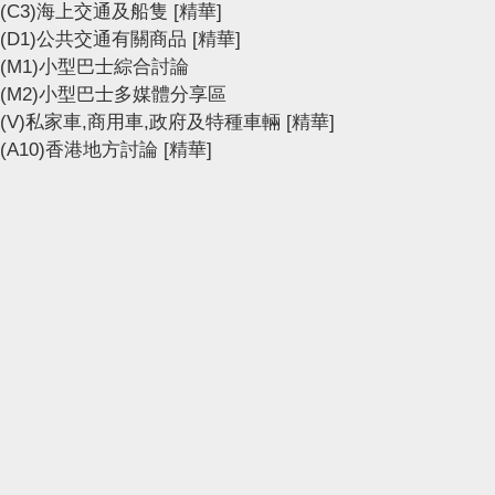
(C3)海上交通及船隻
[精華]
(D1)公共交通有關商品
[精華]
(M1)小型巴士綜合討論
(M2)小型巴士多媒體分享區
(V)私家車,商用車,政府及特種車輛
[精華]
(A10)香港地方討論
[精華]