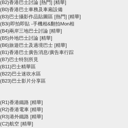
(B2)香港巴士討論
[熱門]
[精華]
(B0)香港巴士車務及車廂設備
(B3)巴士攝影作品貼圖區
[熱門]
[精華]
(B3i)即拍即貼 -手機相&翻拍Mon相
(B4)兩岸三地巴士討論
[精華]
(B5)外地巴士討論
[精華]
(B6)旅遊巴士及過境巴士
[精華]
(B1)香港巴士廣告消息/廣告車行踪
(B7)巴士特別所見
(B11)巴士精華區
(B22)巴士迷吹水區
(B23)巴士影片分享區
(R1)香港鐵路
[精華]
(R2)香港電車
[精華]
(R3)港外鐵路
[精華]
(C2)航空
[精華]