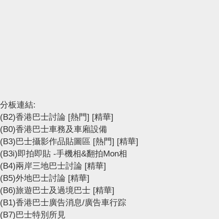
分板連結:
(B2)香港巴士討論
[熱門]
[精華]
(B0)香港巴士車務及車廂設備
(B3)巴士攝影作品貼圖區
[熱門]
[精華]
(B3i)即拍即貼 -手機相&翻拍Mon相
(B4)兩岸三地巴士討論
[精華]
(B5)外地巴士討論
[精華]
(B6)旅遊巴士及過境巴士
[精華]
(B1)香港巴士廣告消息/廣告車行踪
(B7)巴士特別所見