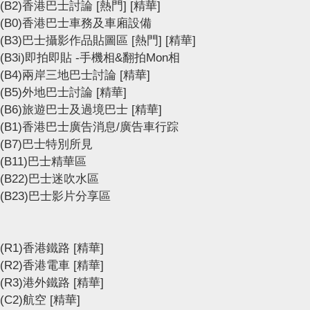
(B2)香港巴士討論
[熱門]
[精華]
(B0)香港巴士車務及車廂設備
(B3)巴士攝影作品貼圖區
[熱門]
[精華]
(B3i)即拍即貼 -手機相&翻拍Mon相
(B4)兩岸三地巴士討論
[精華]
(B5)外地巴士討論
[精華]
(B6)旅遊巴士及過境巴士
[精華]
(B1)香港巴士廣告消息/廣告車行踪
(B7)巴士特別所見
(B11)巴士精華區
(B22)巴士迷吹水區
(B23)巴士影片分享區
(R1)香港鐵路
[精華]
(R2)香港電車
[精華]
(R3)港外鐵路
[精華]
(C2)航空
[精華]