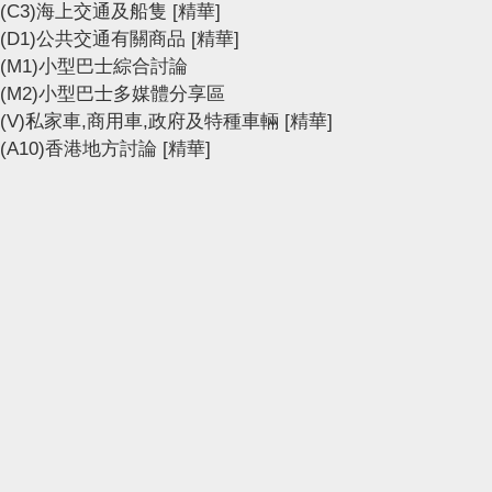
(C3)海上交通及船隻
[精華]
(D1)公共交通有關商品
[精華]
(M1)小型巴士綜合討論
(M2)小型巴士多媒體分享區
(V)私家車,商用車,政府及特種車輛
[精華]
(A10)香港地方討論
[精華]