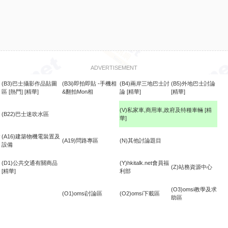
ADVERTISEMENT
(B3)巴士攝影作品貼圖
(B3i)即拍即貼 -手機相
(B4)兩岸三地巴士討
(B5)外地巴士討論
區
[熱門]
[精華]
&翻拍Mon相
論
[精華]
[精華]
(V)私家車,商用車,政府及特種車輛
[精
(B22)巴士迷吹水區
華]
食
(A16)建築物機電裝置及
(A19)問路專區
(N)其他討論題目
設備
(D1)公共交通有關商品
(Y)hkitalk.net會員福
(Z)站務資源中心
[精華]
利部
(O3)omsi教學及求
(O1)omsi討論區
(O2)omsi下載區
助區