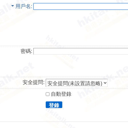
用戶名
密碼:
安全提問:
自動登錄
登錄