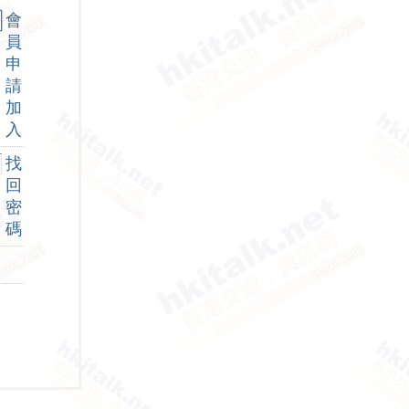
會
員
申
請
加
入
找
回
密
碼