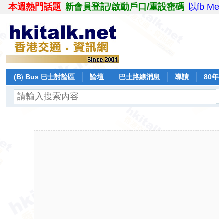
本週熱門話題
新會員登記/啟動戶口/重設密碼
以fb M
(B) Bus 巴士討論區
論壇
巴士路線消息
導讀
80
飛行報告
日誌
保留巴士
分享
記錄