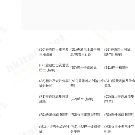
(B0)香港巴士車務及
(B1)香港巴士廣告消
(B2)香港巴士討論
車廂設備
息/廣告車行踪
[熱門]
[精華]
(B6)旅遊巴士及過境
(B7)巴士特別所見
(B11)巴士精華區
巴士
[精華]
(A6)相片及短片分享/
(A10)香港地方討論
[精
(A11)消費著數及飲
攝影技術
華]
資訊
(F1)交通路線集思建
(C3)海上交通及船隻
(C2)航空
[精華]
議區
[精華]
(R1)香港鐵路
[精華]
(R2)香港電車
[精華]
(R3)港外鐵路
[精華]
(M1)小型巴士綜合討
(M2)小型巴士多媒體
(M3)香港小型巴士字
論
分享區
軌表