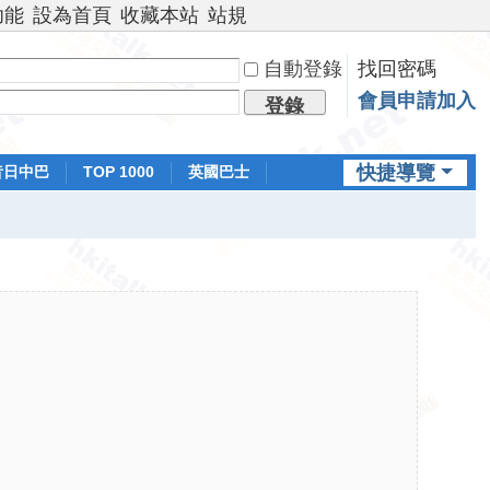
功能
設為首頁
收藏本站
站規
自動登錄
找回密碼
會員申請加入
登錄
快捷導覽
昔日中巴
TOP 1000
英國巴士
排行榜
日本鐵路