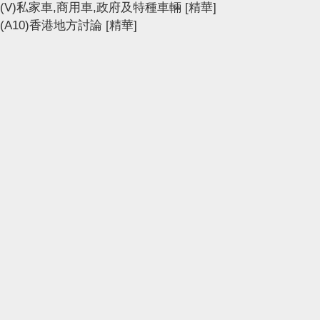
(V)私家車,商用車,政府及特種車輛
[精華]
(A10)香港地方討論
[精華]