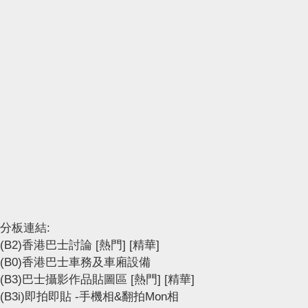
分板連結:
(B2)香港巴士討論
[熱門]
[精華]
(B0)香港巴士車務及車廂設備
(B3)巴士攝影作品貼圖區
[熱門]
[精華]
(B3i)即拍即貼 -手機相&翻拍Mon相