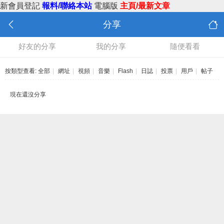
新會員登記
報料/聯絡本站
電腦版
主頁/最新文章
分享
好友的分享
我的分享
隨便看看
按類型查看:
全部
|
網址
|
視頻
|
音樂
|
Flash
|
日誌
|
投票
|
用戶
|
帖子
現在還沒分享