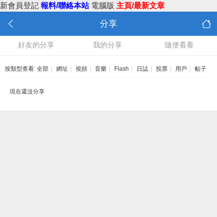
新會員登記
報料/聯絡本站
電腦版
主頁/最新文章
分享
好友的分享
我的分享
隨便看看
按類型查看:
全部
|
網址
|
視頻
|
音樂
|
Flash
|
日誌
|
投票
|
用戶
|
帖子
現在還沒分享