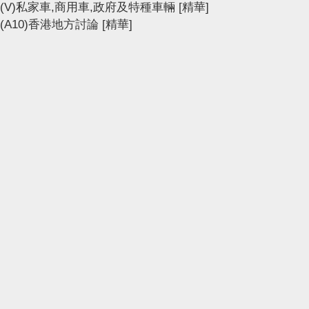
(V)私家車,商用車,政府及特種車輛
[精華]
(A10)香港地方討論
[精華]