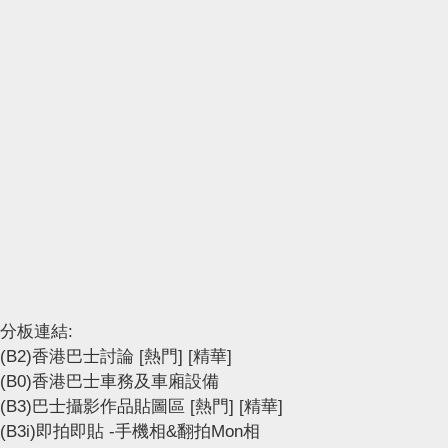
分板連結:
(B2)香港巴士討論
[熱門]
[精華]
(B0)香港巴士車務及車廂設備
(B3)巴士攝影作品貼圖區
[熱門]
[精華]
(B3i)即拍即貼 -手機相&翻拍Mon相