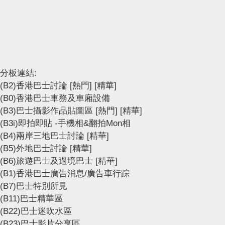
分板連結:
(B2)香港巴士討論
[熱門]
[精華]
(B0)香港巴士車務及車廂設備
(B3)巴士攝影作品貼圖區
[熱門]
[精華]
(B3i)即拍即貼 -手機相&翻拍Mon相
(B4)兩岸三地巴士討論
[精華]
(B5)外地巴士討論
[精華]
(B6)旅遊巴士及過境巴士
[精華]
(B1)香港巴士廣告消息/廣告車行踪
(B7)巴士特別所見
(B11)巴士精華區
(B22)巴士迷吹水區
(B23)巴士影片分享區