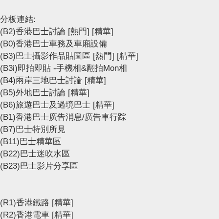
分板連結:
(B2)香港巴士討論
[熱門]
[精華]
(B0)香港巴士車務及車廂設備
(B3)巴士攝影作品貼圖區
[熱門]
[精華]
(B3i)即拍即貼 -手機相&翻拍Mon相
(B4)兩岸三地巴士討論
[精華]
(B5)外地巴士討論
[精華]
(B6)旅遊巴士及過境巴士
[精華]
(B1)香港巴士廣告消息/廣告車行踪
(B7)巴士特別所見
(B11)巴士精華區
(B22)巴士迷吹水區
(B23)巴士影片分享區
(R1)香港鐵路
[精華]
(R2)香港電車
[精華]