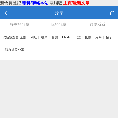
新會員登記
報料/聯絡本站
電腦版
主頁/最新文章
分享
好友的分享
我的分享
隨便看看
按類型查看:
全部
|
網址
|
視頻
|
音樂
|
Flash
|
日誌
|
投票
|
用戶
|
帖子
現在還沒分享