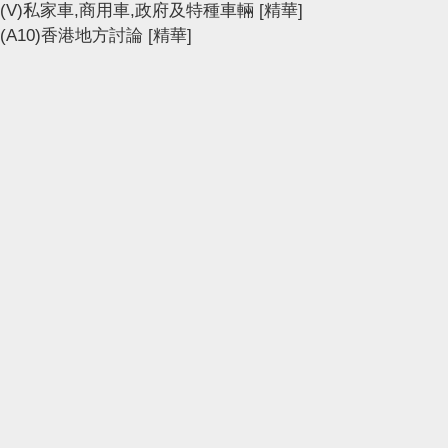
(V)私家車,商用車,政府及特種車輛
[精華]
(A10)香港地方討論
[精華]