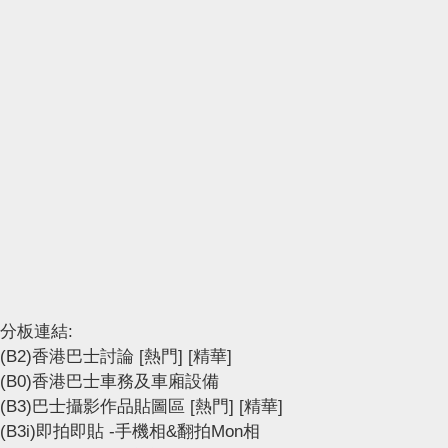
分板連結:
(B2)香港巴士討論
[熱門]
[精華]
(B0)香港巴士車務及車廂設備
(B3)巴士攝影作品貼圖區
[熱門]
[精華]
(B3i)即拍即貼 -手機相&翻拍Mon相