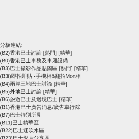
分板連結:
(B2)香港巴士討論
[熱門]
[精華]
(B0)香港巴士車務及車廂設備
(B3)巴士攝影作品貼圖區
[熱門]
[精華]
(B3i)即拍即貼 -手機相&翻拍Mon相
(B4)兩岸三地巴士討論
[精華]
(B5)外地巴士討論
[精華]
(B6)旅遊巴士及過境巴士
[精華]
(B1)香港巴士廣告消息/廣告車行踪
(B7)巴士特別所見
(B11)巴士精華區
(B22)巴士迷吹水區
(B23)巴士影片分享區