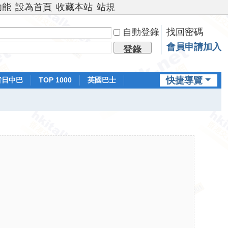
功能
設為首頁
收藏本站
站規
自動登錄
找回密碼
會員申請加入
登錄
快捷導覽
昔日中巴
TOP 1000
英國巴士
排行榜
日本鐵路