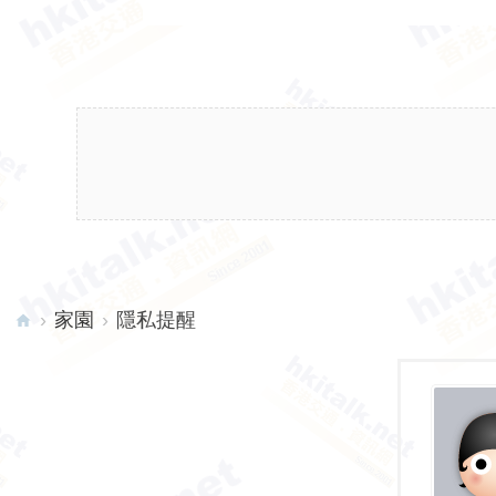
›
家園
›
隱私提醒
hk
ita
lk.
ne
t