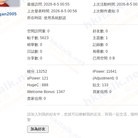
最後訪問: 2026-8-5 00:55
上次活動時間: 2026-8-5 00
上次發表時間: 2026-8-5 00:56
上次郵件通知: 0
gan2005
所在時區: 使用系統默認
空間訪問量: 0
好友數: 0
帖子數: 5623
主題數: 1
精華數: 0
記錄數: 0
日誌數: 0
相冊數: 0
分享數: 0
已用空間: 0 B
積分: 13252
iPower: 11641
aPower: 121
(Adjustment): 0
HugeC : 688
貼文: 133
Welcome Bonus: 1347
買家信用: 0
賣家信用: 0
請加入到我的好友中，您就可以瞭解我的近況，與我一起交流，隨時
繫
加為好友