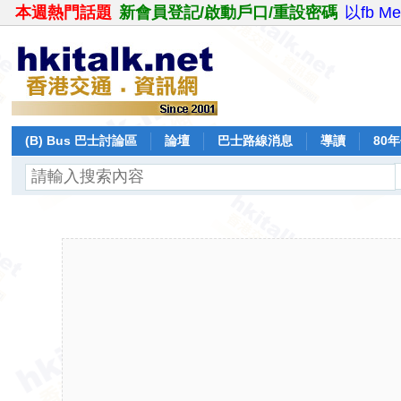
本週熱門話題
新會員登記/啟動戶口/重設密碼
以fb M
(B) Bus 巴士討論區
論壇
巴士路線消息
導讀
80
飛行報告
日誌
保留巴士
分享
記錄