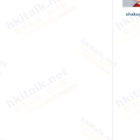
香
港
shaku
交
通
資
訊
網