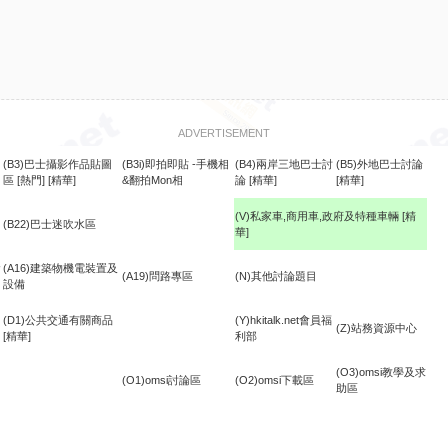
ADVERTISEMENT
(B3)巴士攝影作品貼圖
(B3i)即拍即貼 -手機相
(B4)兩岸三地巴士討
(B5)外地巴士討論
區
[熱門]
[精華]
&翻拍Mon相
論
[精華]
[精華]
(V)私家車,商用車,政府及特種車輛
[精
(B22)巴士迷吹水區
華]
食
(A16)建築物機電裝置及
(A19)問路專區
(N)其他討論題目
設備
(D1)公共交通有關商品
(Y)hkitalk.net會員福
(Z)站務資源中心
[精華]
利部
(O3)omsi教學及求
(O1)omsi討論區
(O2)omsi下載區
助區