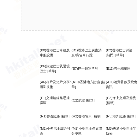
(B0)香港巴士車務及
(B1)香港巴士廣告消
(B2)香港巴士討論
車廂設備
息/廣告車行踪
[熱門]
[精華]
(B6)旅遊巴士及過境
(B7)巴士特別所見
(B11)巴士精華區
巴士
[精華]
(A6)相片及短片分享/
(A10)香港地方討論
[精
(A11)消費著數及飲
攝影技術
華]
資訊
(F1)交通路線集思建
(C3)海上交通及船隻
(C2)航空
[精華]
議區
[精華]
(R1)香港鐵路
[精華]
(R2)香港電車
[精華]
(R3)港外鐵路
[精華]
(M1)小型巴士綜合討
(M2)小型巴士多媒體
(M3)香港小型巴士字
論
分享區
軌表