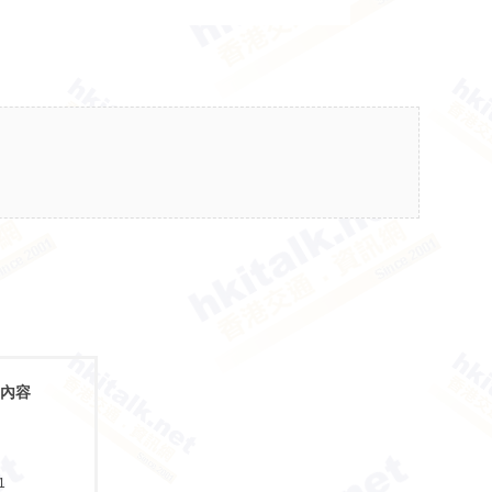
前內容
1