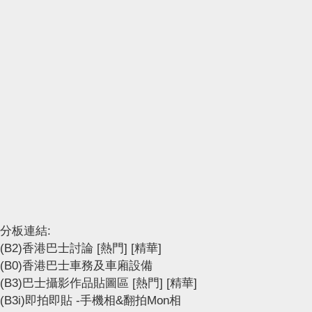
分板連結:
(B2)香港巴士討論
[熱門]
[精華]
(B0)香港巴士車務及車廂設備
(B3)巴士攝影作品貼圖區
[熱門]
[精華]
(B3i)即拍即貼 -手機相&翻拍Mon相