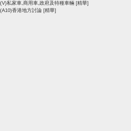
(V)私家車,商用車,政府及特種車輛
[精華]
(A10)香港地方討論
[精華]