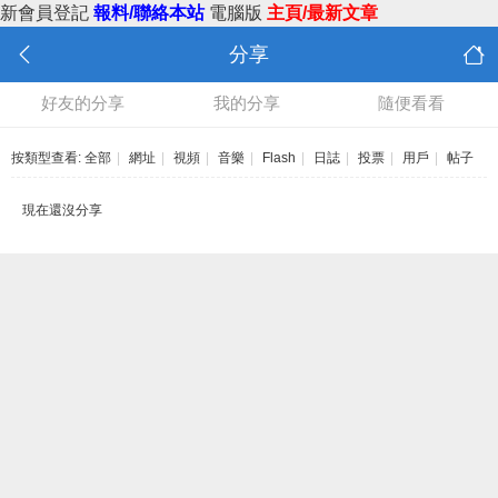
新會員登記
報料/聯絡本站
電腦版
主頁/最新文章
分享
好友的分享
我的分享
隨便看看
按類型查看:
全部
|
網址
|
視頻
|
音樂
|
Flash
|
日誌
|
投票
|
用戶
|
帖子
現在還沒分享