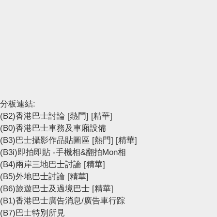
分板連結:
(B2)香港巴士討論
[熱門]
[精華]
(B0)香港巴士車務及車廂設備
(B3)巴士攝影作品貼圖區
[熱門]
[精華]
(B3i)即拍即貼 -手機相&翻拍Mon相
(B4)兩岸三地巴士討論
[精華]
(B5)外地巴士討論
[精華]
(B6)旅遊巴士及過境巴士
[精華]
(B1)香港巴士廣告消息/廣告車行踪
(B7)巴士特別所見