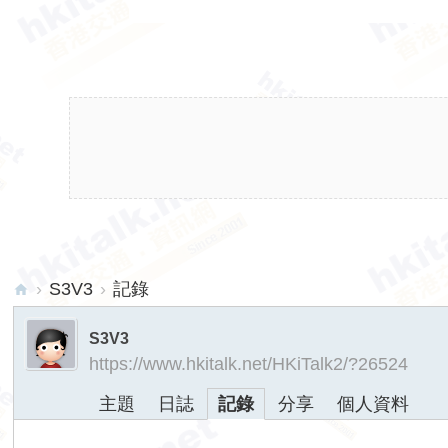
›
S3V3
›
記錄
hk
S3V3
ita
https://www.hkitalk.net/HKiTalk2/?26524
lk.
主題
日誌
記錄
分享
個人資料
ne
t