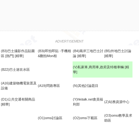
ADVERTISEMENT
(B3)巴士攝影作品貼圖
(B3i)即拍即貼 -手機相
(B4)兩岸三地巴士討
(B5)外地巴士討論
區
[熱門]
[精華]
&翻拍Mon相
論
[精華]
[精華]
(V)私家車,商用車,政府及特種車輛
[精
(B22)巴士迷吹水區
華]
食
(A16)建築物機電裝置及
(A19)問路專區
(N)其他討論題目
設備
(D1)公共交通有關商品
(Y)hkitalk.net會員福
(Z)站務資源中心
[精華]
利部
(O3)omsi教學及求
(O1)omsi討論區
(O2)omsi下載區
助區