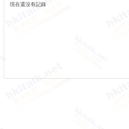
現在還沒有記錄
香
港
交
通
資
訊
網