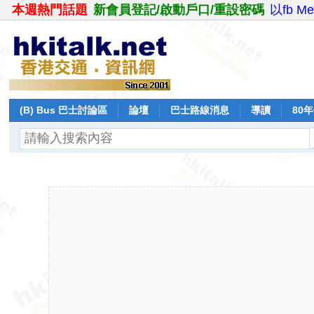
本週熱門話題
新會員登記/啟動戶口/重設密碼
以fb M
(B) Bus 巴士討論區
論壇
巴士路線消息
導讀
80
飛行報告
日誌
保留巴士
分享
記錄