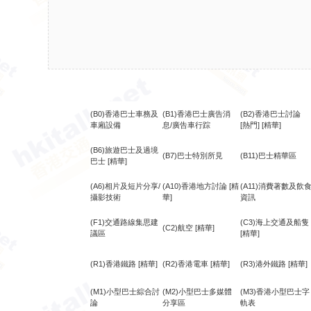
(B0)香港巴士車務及
(B1)香港巴士廣告消
(B2)香港巴士討論
車廂設備
息/廣告車行踪
[熱門]
[精華]
(B6)旅遊巴士及過境
(B7)巴士特別所見
(B11)巴士精華區
巴士
[精華]
(A6)相片及短片分享/
(A10)香港地方討論
[精
(A11)消費著數及飲
攝影技術
華]
資訊
(F1)交通路線集思建
(C3)海上交通及船隻
(C2)航空
[精華]
議區
[精華]
(R1)香港鐵路
[精華]
(R2)香港電車
[精華]
(R3)港外鐵路
[精華]
(M1)小型巴士綜合討
(M2)小型巴士多媒體
(M3)香港小型巴士字
論
分享區
軌表