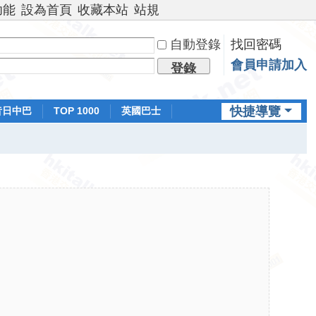
功能
設為首頁
收藏本站
站規
自動登錄
找回密碼
會員申請加入
登錄
快捷導覽
昔日中巴
TOP 1000
英國巴士
排行榜
日本鐵路