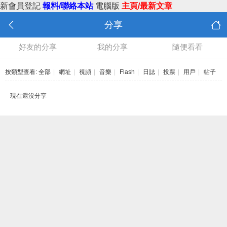
新會員登記
報料/聯絡本站
電腦版
主頁/最新文章
分享
好友的分享
我的分享
隨便看看
按類型查看:
全部
|
網址
|
視頻
|
音樂
|
Flash
|
日誌
|
投票
|
用戶
|
帖子
現在還沒分享