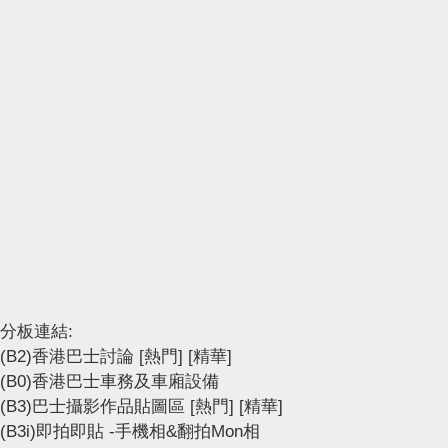
分板連結:
(B2)香港巴士討論
[熱門]
[精華]
(B0)香港巴士車務及車廂設備
(B3)巴士攝影作品貼圖區
[熱門]
[精華]
(B3i)即拍即貼 -手機相&翻拍Mon相