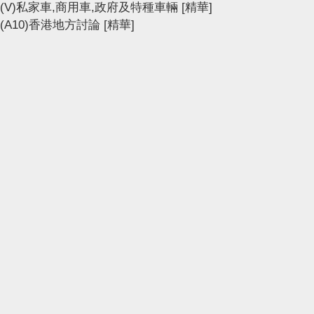
(V)私家車,商用車,政府及特種車輛
[精華]
(A10)香港地方討論
[精華]