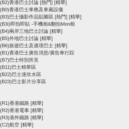
(B2)香港巴士討論
[熱門]
[精華]
(B0)香港巴士車務及車廂設備
(B3)巴士攝影作品貼圖區
[熱門]
[精華]
(B3i)即拍即貼 -手機相&翻拍Mon相
(B4)兩岸三地巴士討論
[精華]
(B5)外地巴士討論
[精華]
(B6)旅遊巴士及過境巴士
[精華]
(B1)香港巴士廣告消息/廣告車行踪
(B7)巴士特別所見
(B11)巴士精華區
(B22)巴士迷吹水區
(B23)巴士影片分享區
(R1)香港鐵路
[精華]
(R2)香港電車
[精華]
(R3)港外鐵路
[精華]
(C2)航空
[精華]