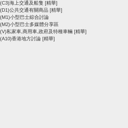
(C3)海上交通及船隻
[精華]
(D1)公共交通有關商品
[精華]
(M1)小型巴士綜合討論
(M2)小型巴士多媒體分享區
(V)私家車,商用車,政府及特種車輛
[精華]
(A10)香港地方討論
[精華]