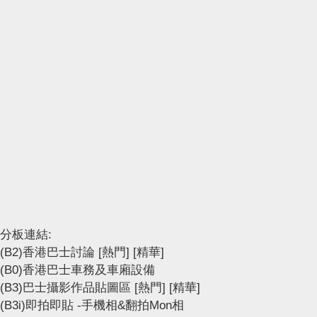
分板連結:
(B2)香港巴士討論
[熱門]
[精華]
(B0)香港巴士車務及車廂設備
(B3)巴士攝影作品貼圖區
[熱門]
[精華]
(B3i)即拍即貼 -手機相&翻拍Mon相