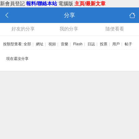
新會員登記
報料/聯絡本站
電腦版
主頁/最新文章
分享
好友的分享
我的分享
隨便看看
按類型查看:
全部
|
網址
|
視頻
|
音樂
|
Flash
|
日誌
|
投票
|
用戶
|
帖子
現在還沒分享