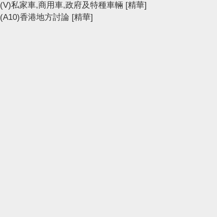
(V)私家車,商用車,政府及特種車輛
[精華]
(A10)香港地方討論
[精華]