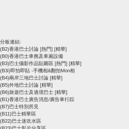
分板連結:
(B2)香港巴士討論
[熱門]
[精華]
(B0)香港巴士車務及車廂設備
(B3)巴士攝影作品貼圖區
[熱門]
[精華]
(B3i)即拍即貼 -手機相&翻拍Mon相
(B4)兩岸三地巴士討論
[精華]
(B5)外地巴士討論
[精華]
(B6)旅遊巴士及過境巴士
[精華]
(B1)香港巴士廣告消息/廣告車行踪
(B7)巴士特別所見
(B11)巴士精華區
(B22)巴士迷吹水區
(B23)巴士影片分享區