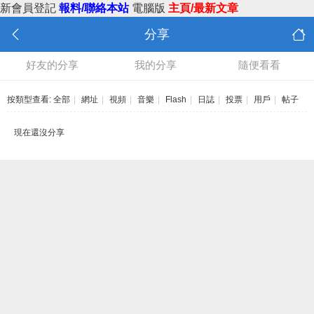
新會員登記
報料/聯絡本站
電腦版
主頁/最新文章
分享
好友的分享
我的分享
隨便看看
按類型查看:
全部
|
網址
|
視頻
|
音樂
|
Flash
|
日誌
|
投票
|
用戶
|
帖子
現在還沒分享