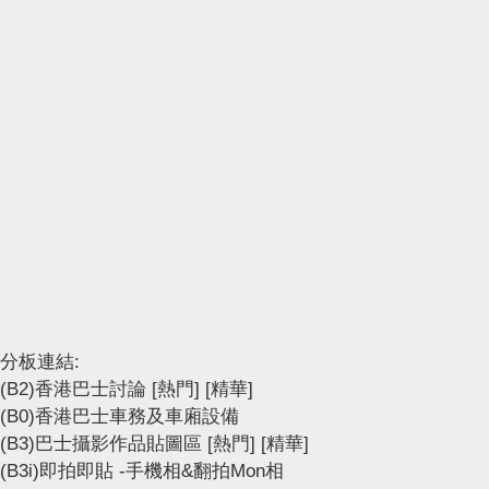
分板連結:
(B2)香港巴士討論
[熱門]
[精華]
(B0)香港巴士車務及車廂設備
(B3)巴士攝影作品貼圖區
[熱門]
[精華]
(B3i)即拍即貼 -手機相&翻拍Mon相