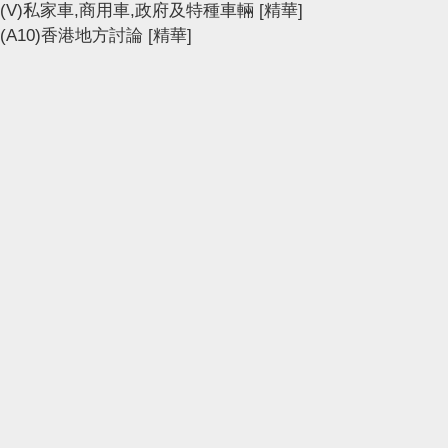
(V)私家車,商用車,政府及特種車輛
[精華]
(A10)香港地方討論
[精華]