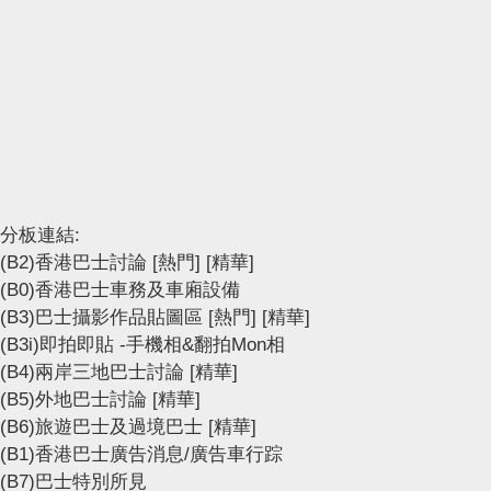
分板連結:
(B2)香港巴士討論
[熱門]
[精華]
(B0)香港巴士車務及車廂設備
(B3)巴士攝影作品貼圖區
[熱門]
[精華]
(B3i)即拍即貼 -手機相&翻拍Mon相
(B4)兩岸三地巴士討論
[精華]
(B5)外地巴士討論
[精華]
(B6)旅遊巴士及過境巴士
[精華]
(B1)香港巴士廣告消息/廣告車行踪
(B7)巴士特別所見