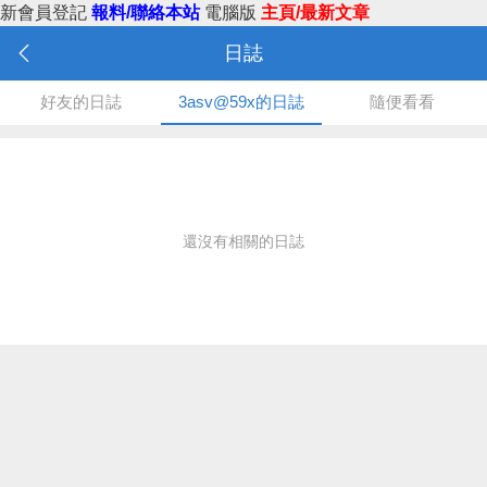
新會員登記
報料/聯絡本站
電腦版
主頁/最新文章
日誌
好友的日誌
3asv@59x的日誌
隨便看看
還沒有相關的日誌