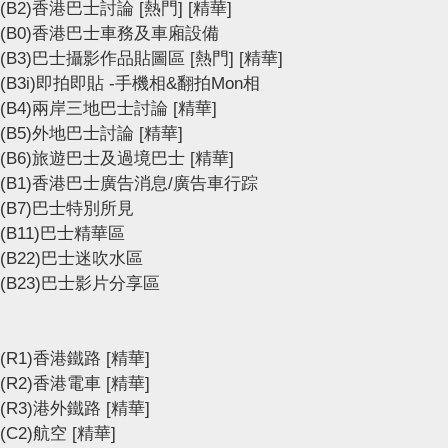
(B2)香港巴士討論
[熱門]
[精華]
(B0)香港巴士車務及車廂設備
(B3)巴士攝影作品貼圖區
[熱門]
[精華]
(B3i)即拍即貼 -手機相&翻拍Mon相
(B4)兩岸三地巴士討論
[精華]
(B5)外地巴士討論
[精華]
(B6)旅遊巴士及過境巴士
[精華]
(B1)香港巴士廣告消息/廣告車行踪
(B7)巴士特別所見
(B11)巴士精華區
(B22)巴士迷吹水區
(B23)巴士影片分享區
(R1)香港鐵路
[精華]
(R2)香港電車
[精華]
(R3)港外鐵路
[精華]
(C2)航空
[精華]