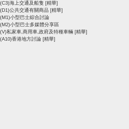
(C3)海上交通及船隻
[精華]
(D1)公共交通有關商品
[精華]
(M1)小型巴士綜合討論
(M2)小型巴士多媒體分享區
(V)私家車,商用車,政府及特種車輛
[精華]
(A10)香港地方討論
[精華]