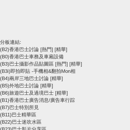
分板連結:
(B2)香港巴士討論
[熱門]
[精華]
(B0)香港巴士車務及車廂設備
(B3)巴士攝影作品貼圖區
[熱門]
[精華]
(B3i)即拍即貼 -手機相&翻拍Mon相
(B4)兩岸三地巴士討論
[精華]
(B5)外地巴士討論
[精華]
(B6)旅遊巴士及過境巴士
[精華]
(B1)香港巴士廣告消息/廣告車行踪
(B7)巴士特別所見
(B11)巴士精華區
(B22)巴士迷吹水區
(B23)巴士影片分享區