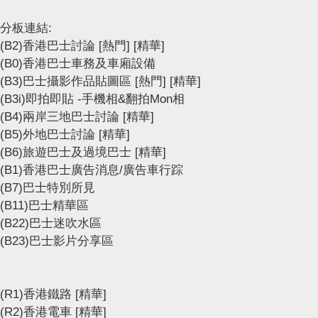
分板連結:
(B2)香港巴士討論
[熱門]
[精華]
(B0)香港巴士車務及車廂設備
(B3)巴士攝影作品貼圖區
[熱門]
[精華]
(B3i)即拍即貼 -手機相&翻拍Mon相
(B4)兩岸三地巴士討論
[精華]
(B5)外地巴士討論
[精華]
(B6)旅遊巴士及過境巴士
[精華]
(B1)香港巴士廣告消息/廣告車行踪
(B7)巴士特別所見
(B11)巴士精華區
(B22)巴士迷吹水區
(B23)巴士影片分享區
(R1)香港鐵路
[精華]
(R2)香港電車
[精華]